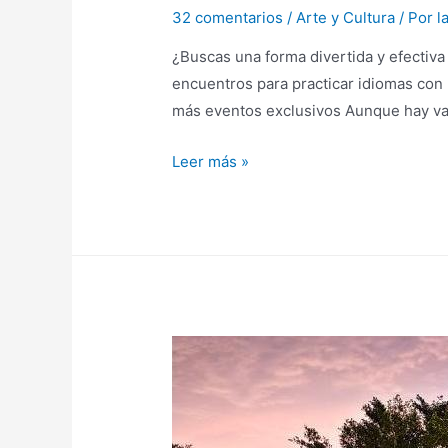
32 comentarios
/
Arte y Cultura
/ Por
l
¿Buscas una forma divertida y efectiva
encuentros para practicar idiomas con
más eventos exclusivos Aunque hay va
Intercambio
Leer más »
de
idiomas
en
Lima:
Aprende
idiomas
mientras
conoces
gente
de