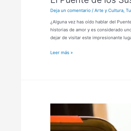
Deja un comentario
/
Arte y Cultura
,
Tu
¿Alguna vez has oído hablar del Puent
historias de amor y es considerado uno
dejar de visitar este impresionante luga
El
Leer más »
Puente
de
los
Suspiros:
Un
lugar
imprescindible
en
tu