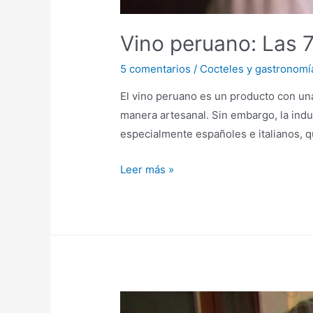
Vino peruano: Las 
5 comentarios
/
Cocteles y gastronomí
El vino peruano es un producto con una
manera artesanal. Sin embargo, la indus
especialmente españoles e italianos, q
Vino
Leer más »
peruano:
Las
7
mejores
marcas
locales
de