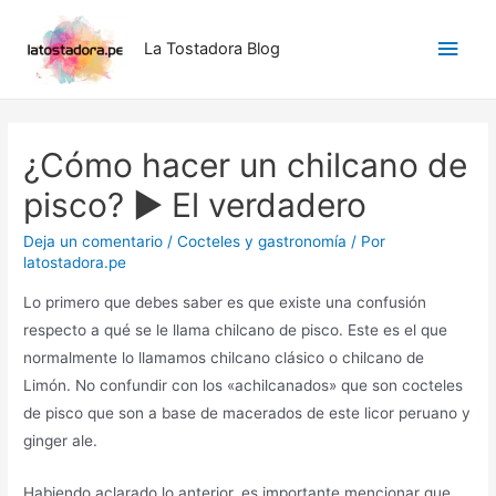
Ir
Men
al
La Tostadora Blog
contenido
princ
¿Cómo hacer un chilcano de
pisco? ► El verdadero
Deja un comentario
/
Cocteles y gastronomía
/ Por
latostadora.pe
Lo primero que debes saber es que existe una confusión
respecto a qué se le llama chilcano de pisco. Este es el que
normalmente lo llamamos chilcano clásico o chilcano de
Limón. No confundir con los «achilcanados» que son cocteles
de pisco que son a base de macerados de este licor peruano y
ginger ale.
Habiendo aclarado lo anterior, es importante mencionar que