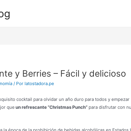
og
e y Berries – Fácil y delicioso
onomía
/ Por
latostadora.pe
uisito cocktail para olvidar un año duro para todos y empezar 
jor que
un refrescante “Christmas Punch”
para disfrutar con nu
a a la época de la prohibición de bebidas alcohólicas en Estado