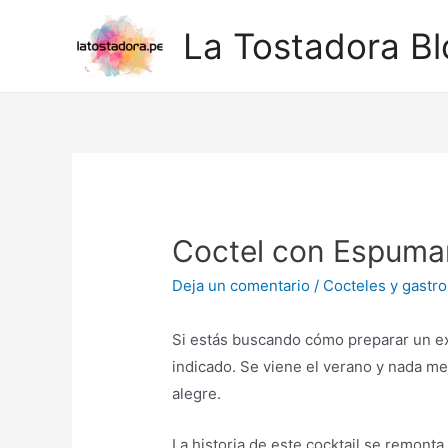
Ir
La Tostadora Bl
al
contenido
Coctel con Espumant
Deja un comentario
/
Cocteles y gastr
Si estás buscando cómo preparar un exq
indicado. Se viene el verano y nada me
alegre.
La historia de este cocktail se remont