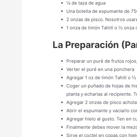
¼ de taza de agua
Una botella de espumante de 75
2 onzas de pisco. Nosotros usar
1 onza de limón Tahití o ½ onza d
La Preparación (Pa
Preparar un puré de frutos rojos
Verter el puré en una ponchera
Agregar 1 oz de limón Tahití o ½ 
Coger un puñado de hojas de hie
planta y echarlas al recipiente.
Agregar 2 onzas de pisco achol
Abrir el espumante y vaciarlo co
Agregar hielo al gusto. Ten en 
Finalmente debes mover la mezcla
Sirve el coctel en copas con hiel