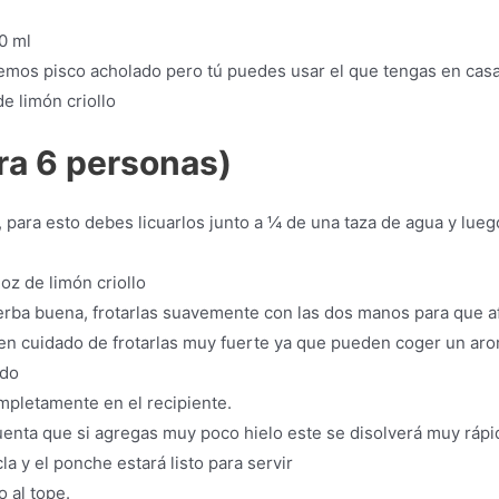
0 ml
emos pisco acholado pero tú puedes usar el que tengas en casa
e limón criollo
ra 6 personas)
, para esto debes licuarlos junto a ¼ de una taza de agua y lueg
oz de limón criollo
rba buena, frotarlas suavemente con las dos manos para que af
 Ten cuidado de frotarlas muy fuerte ya que pueden coger un ar
ado
mpletamente en el recipiente.
cuenta que si agregas muy poco hielo este se disolverá muy ráp
 y el ponche estará listo para servir
o al tope.