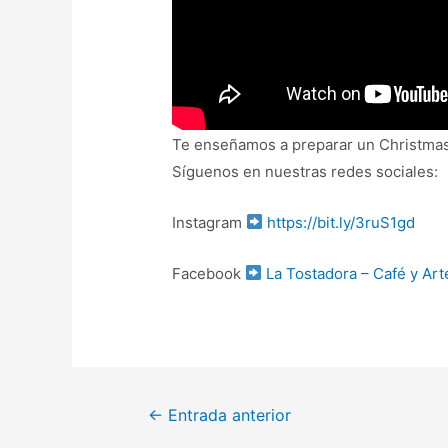
Te enseñamos a preparar un Christmas 
Síguenos en nuestras redes sociales:
Instagram
https://bit.ly/3ruS1gd
Facebook
La Tostadora – Café y Art
Navegación
←
Entrada anterior
de